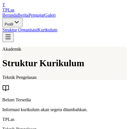
T
TPLas
Beranda
Berita
Pengajar
Galeri
Profil
Struktur Organisasi
Kurikulum
Akademik
Struktur Kurikulum
Teknik Pengelasan
Belum Tersedia
Informasi kurikulum akan segera ditambahkan.
TPLas